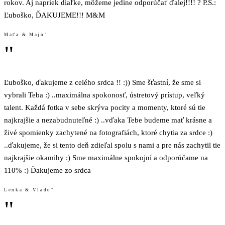
rokov. Aj napriek diaľke, môžeme jedine odporúčať ďalej!!!! ? P.S.:
Ľuboško, ĎAKUJEME!!! M&M
Maťa & Majo"
"
Ľuboško, ďakujeme z celého srdca !! :)) Sme šťastní, že sme si
vybrali Teba :) ..maximálna spokonosť, ústretový prístup, veľký
talent. Každá fotka v sebe skrýva pocity a momenty, ktoré sú tie
najkrajšie a nezabudnuteľné :) ..vďaka Tebe budeme mať krásne a
živé spomienky zachytené na fotografiách, ktoré chytia za srdce :)
..ďakujeme, že si tento deň zdieľal spolu s nami a pre nás zachytil tie
najkrajšie okamihy :) Sme maximálne spokojní a odporúčame na
110% :) Ďakujeme zo srdca
Lenka & Vlado"
"