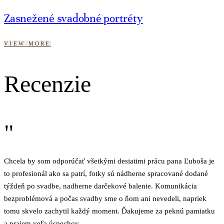
Zasnežené svadobné portréty
VIEW MORE
Recenzie
"
Chcela by som odporúčať všetkými desiatimi prácu pana Ľuboša je
to profesionál ako sa patrí, fotky sú nádherne spracované dodané
týždeň po svadbe, nadherne darčekové balenie. Komunikácia
bezproblémová a počas svadby sme o ňom ani nevedeli, napriek
tomu skvelo zachytil každý moment. Ďakujeme za peknú pamiatku
a prajem veľa úspechov.