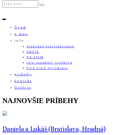
Úvod
o mne
info
Svadobné fotografovanie
AKCIE
NA FILM
foto oznamko/ stužková
Prvé sväté prijímanie
príbehy
kontakt
Galérie
NAJNOVŠIE PRÍBEHY
Daniela a Lukáš (Bratislava, Hradná)