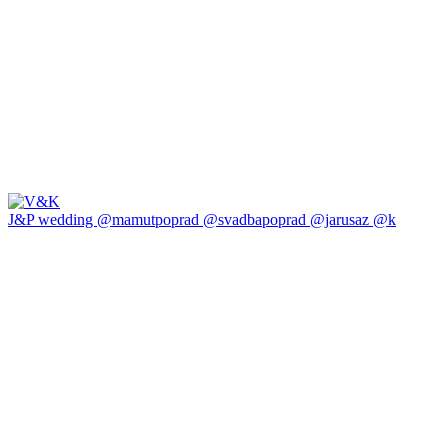
J&P wedding @mamutpoprad @svadbapoprad @jarusaz @k