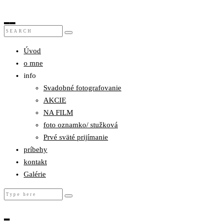
Úvod
o mne
info
Svadobné fotografovanie
AKCIE
NA FILM
foto oznamko/ stužková
Prvé sväté prijímanie
príbehy
kontakt
Galérie