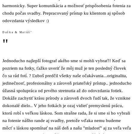
harmonicky. Super komunikácia a možnosť prispôsobenia fotenia za
chodu počas svadby. Prepracovaný prístup ku klientom aj spôsob
odovzdania výsledkov :)
Daška & Matúš"
"
Jednoducho najlepší fotograf akého sme si mohli vybrať!! Keď sa
pozriem na fotky, ťažko uveriť že môj muž je ten posledný človek
čo sa rád fotí. ? Ľuboš predčil všetky naše očakávania...originalita,
jedinečnosť, profesionálny a zároveň priateľský prístup.. jednoducho
úžasná spolupráca od prvého stretnutia až do odovzdania fotiek.
Dokáže zachytiť krásu prírody a zároveň dvoch ľudí tak, že vznikne
dokonalé dielo.. V jeho fotkách je ozaj vidieť premyslenú prácu,
ktorú robí s veľkou láskou. Som strašne rada, že si sme si ho vybrali
na fotenie nášho rande aj svadby, pretože vďaka nemu budeme
môcť s láskou spomínať na náš deň a našu "mladosť" aj za veľa veľa