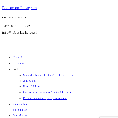
Follow on Instagram
PHONE / MAIL
+421 904 536 292
info@luboskrahulec.sk
Úvod
o mne
info
Svadobné fotografovanie
AKCIE
NA FILM
foto oznamko/ stužková
Prvé sväté prijímanie
príbehy
kontakt
Galérie