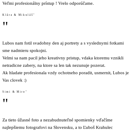
Veľmi profesionálny prístup ! Vrelo odporúčame.
Klára & Mikuláš"
"
Lubos nam fotil svadobny den aj portrety a s vyslednymi fotkami
sme nadmieru spokojni.
Velmi sa nam pacil jeho kreativny pristup, vdaka ktoremu vznikli
netradicne zabery, na ktore sa len tak nezunuje pozerat.
Ak hladate profesionala vzdy ochotneho poradit, usmernit, Lubos je
Vas clovek :)
Simi & Miro"
"
Za tieto úžasné foto a nezabudnuteľné spomienky vďačíme
najlepšiemu fotografovi na Slovensku, a to Ľuboš Krahulec