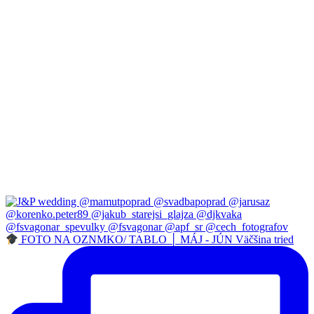
FOTO NA OZNMKO/ TABLO │ MÁJ - JÚN Väčšina tried