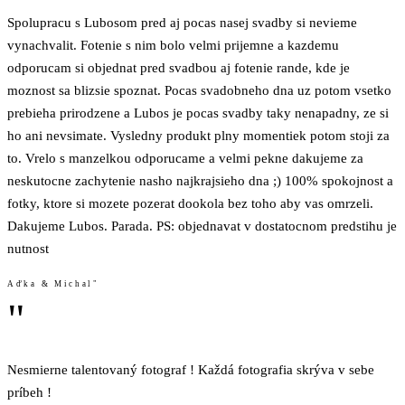
Spolupracu s Lubosom pred aj pocas nasej svadby si nevieme
vynachvalit. Fotenie s nim bolo velmi prijemne a kazdemu
odporucam si objednat pred svadbou aj fotenie rande, kde je
moznost sa blizsie spoznat. Pocas svadobneho dna uz potom vsetko
prebieha prirodzene a Lubos je pocas svadby taky nenapadny, ze si
ho ani nevsimate. Vysledny produkt plny momentiek potom stoji za
to. Vrelo s manzelkou odporucame a velmi pekne dakujeme za
neskutocne zachytenie nasho najkrajsieho dna ;) 100% spokojnost a
fotky, ktore si mozete pozerat dookola bez toho aby vas omrzeli.
Dakujeme Lubos. Parada. PS: objednavat v dostatocnom predstihu je
nutnost
Aďka & Michal"
"
Nesmierne talentovaný fotograf ! Každá fotografia skrýva v sebe
príbeh !