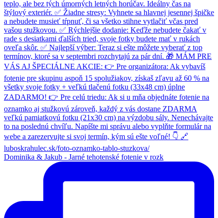
Dominika & Jakub - Jarné tehotenské fotenie v rozk