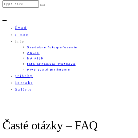
Úvod
o mne
info
Svadobné fotografovanie
AKCIE
NA FILM
foto oznamko/ stužková
Prvé sväté prijímanie
príbehy
kontakt
Galérie
Časté otázky – FAQ