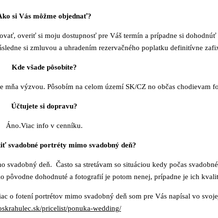
Ako si Vás môžme objednať?
ovať, overiť si moju dostupnosť pre Váš termín a prípadne si dohodnúť
Následne si zmluvou a uhradením rezervačného poplatku definitívne zafi
Kde všade pôsobíte?
pre mňa výzvou. Pôsobím na celom území SK/CZ no občas chodievam foti
Účtujete si dopravu?
Áno.Viac info v cenníku.
tiť svadobné portréty mimo svadobný deň?
 svadobný deň. Často sa stretávam so situáciou kedy počas svadobné
o pôvodne dohodnuté a fotografií je potom nenej, prípadne je ich kvalit
ac o fotení portrétov mimo svadobný deň som pre Vás napísal vo svoj
boskrahulec.sk/pricelist/ponuka-wedding/