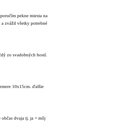
odporučím pekne miesta na
 a zvážil všetky potrebné
ždý zo svadobných hostí.
rozmere 10x15cm. ďalšie
občas dvaja tj. ja + môj