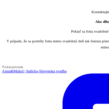
Kontaktujt
Ako
dlho
Pokiaľ sa fotia svadobné
V prípade, že sa portréty fotia mimo svadobný deň tak fotenia prie
mimo 
@instagram
Anna&Mukul | Indicko-Slovenska svadba