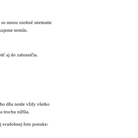
 so mnou osobné stretnutie
xujeme termín.
ť aj do zahraničia.
ho dňa neide vždy všetko
a trochu nižšia.
ej svadobnej foto ponuke: