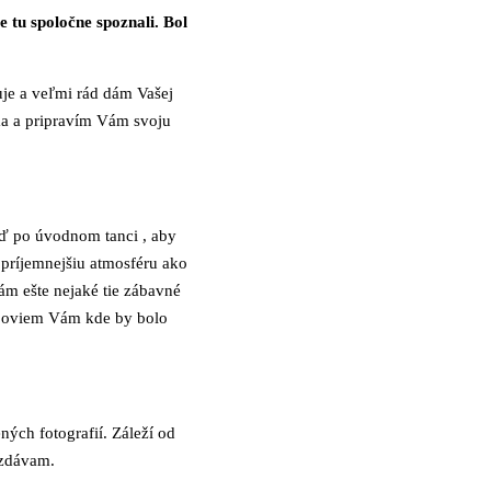
 tu spoločne spoznali. Bol
uje a veľmi rád dám Vašej
ma a pripravím Vám svoju
eď po úvodnom tanci , aby
 príjemnejšiu atmosféru ako
ám ešte nejaké tie zábavné
a poviem Vám kde by bolo
ch fotografií. Záleží od
vzdávam.