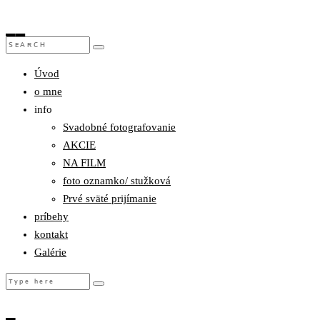
Úvod
o mne
info
Svadobné fotografovanie
AKCIE
NA FILM
foto oznamko/ stužková
Prvé sväté prijímanie
príbehy
kontakt
Galérie