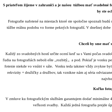
S priateľom žijeme v zahraničí a je našou túžbou mať svadobné fo
by ste o
Fotografie nafotené na miestach ktoré ste spoločne spoznali budú 
túžbe reálnu podobu vo forme pekných fotografií. V dnešnej dobe 
Chceli by sme mať s
Každý zo svadobných hostí určite ocení keď sa s Vami počas svad
ľudia na fotografiách neboli ešte ,,rozbitý,, a pod. Pokiaľ je vonku
fotenie niekde vo vnútri v sále. Vonku teda takmer vždy zvykne byť 
rekvizity + družičky a družbov, tak vznikne nám aj séria odviazan
najvho
Koľko foto
V zmluve ku fotografickým službám garantujem dodať minimálne 40
veľkosti svadby. Každá jedná fotografia prejde ú