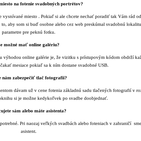
miesto na fotenie svadobných portrétov?
je vysnívané miesto . Pokiaľ si ale chcete nechať poradiť tak Vám rád 
a to, aby som si buď osobne alebo cez web preskúmal svadobnú lokalitu
parametre pre peknú fotku.
Je možné mať online galériu?
 výhodou online galérie je, že vizitku s prístupovým kódom obdrží ka
čakať mesiace pokiaľ sa k ním dostane svadobné USB.
e nám zabezpečiť tlač fotografii?
lientom dávam už v cene fotenia základnú sadu tlačených fotografií v 
otoknihu si je možne kedykoľvek po svadbe doobjednať.
ujete sám alebo máte asistenta?
potrebné. Pri naozaj veľkých svadbách alebo foteniach v zahraničí sme 
asistent.