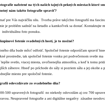
tografie nafotené na tých naších tajných pekných miestach ktoré sme
chotný nám takéto fotografie spraviť?
mať pre Vás najväčšiu silu. Tvorba práve takýchto fotografií ma fascin
nie je problém sadnúť na lietadlo a kamkoľvek sa dostať. Kontaktujte 
individuálnu foto ponuku.
kupinové fotenie svadobných hostí, je to možné?
obného dňa bude môcť odfotiť. Spoločné fotenie odporúčam spraviť hn
 pekné prostredie, tak spoločné fotenie vonku pri podvečernom svetle ma
lepšie svetlo, viacej miesta, uvoľnenejšia atmosféra, a keď k tomu prid
ejších záberov. Hneď po príchode do sály si pozriem sálu a jej okolie 
dnejšie miesto pre spoločné fotenie.
grafii odovzdávate zo svadobného dňa?
0-500 upravených fotografií no niekedy odovzdám aj cez 700 upravený
pravou. Neupravené fotografie a ani digitálne negatívy zásadne neodo