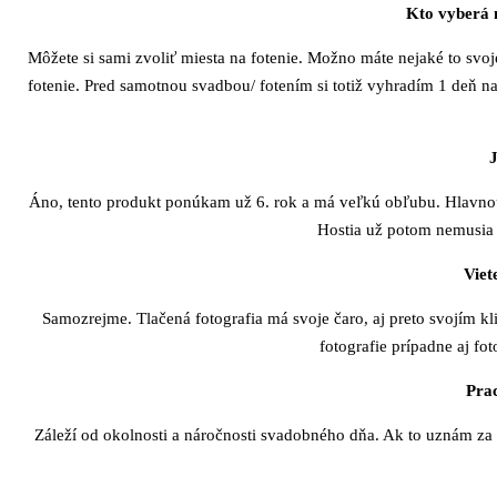
Kto vyberá 
Môžete si sami zvoliť miesta na fotenie. Možno máte nejaké to svo
fotenie. Pred samotnou svadbou/ fotením si totiž vyhradím 1 deň n
Áno, tento produkt ponúkam už 6. rok a má veľkú obľubu. Hlavnou
Hostia už potom nemusia 
Viet
Samozrejme. Tlačená fotografia má svoje čaro, aj preto svojím k
fotografie prípadne aj f
Prac
Záleží od okolnosti a náročnosti svadobného dňa. Ak to uznám za 