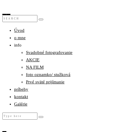
Úvod
o mne
info
Svadobné fotografovanie
AKCIE
NA FILM
foto oznamko/ stužková
Prvé sväté prijímanie
príbehy
kontakt
Galérie