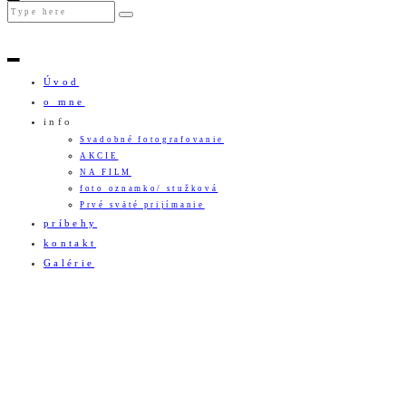
Úvod
o mne
info
Svadobné fotografovanie
AKCIE
NA FILM
foto oznamko/ stužková
Prvé sväté prijímanie
príbehy
kontakt
Galérie