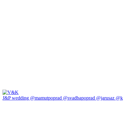
J&P wedding @mamutpoprad @svadbapoprad @jarusaz @k