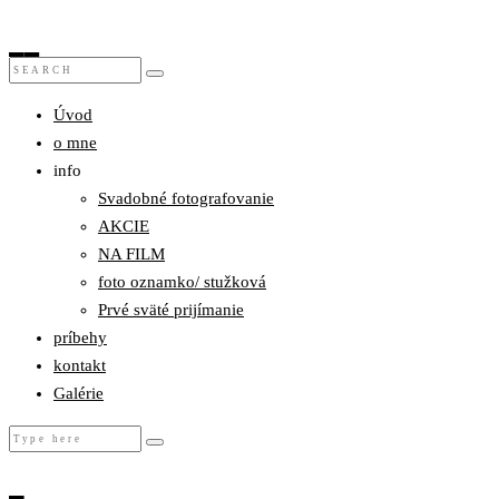
Úvod
o mne
info
Svadobné fotografovanie
AKCIE
NA FILM
foto oznamko/ stužková
Prvé sväté prijímanie
príbehy
kontakt
Galérie