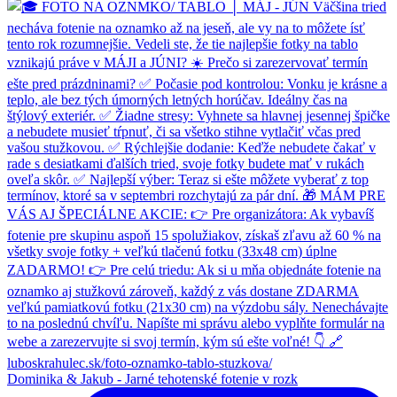
Dominika & Jakub - Jarné tehotenské fotenie v rozk