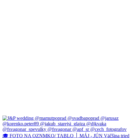
🎓 FOTO NA OZNMKO/ TABLO │ MÁJ - JÚN Väčšina tried