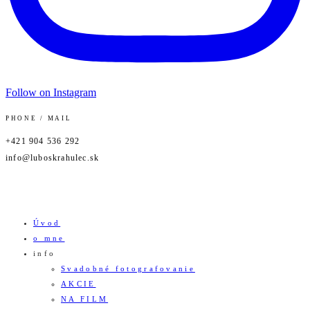
Follow on Instagram
PHONE / MAIL
+421 904 536 292
info@luboskrahulec.sk
Úvod
o mne
info
Svadobné fotografovanie
AKCIE
NA FILM