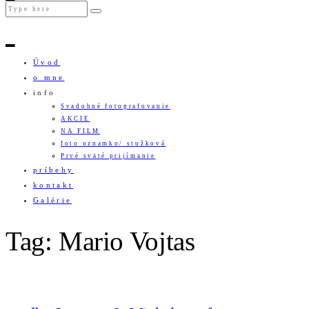
Úvod
o mne
info
Svadobné fotografovanie
AKCIE
NA FILM
foto oznamko/ stužková
Prvé sväté prijímanie
príbehy
kontakt
Galérie
Tag: Mario Vojtas