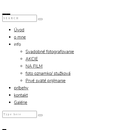
Úvod
o mne
info
Svadobné fotografovanie
AKCIE
NA FILM
foto oznamko/ stužková
Prvé sväté prijímanie
príbehy
kontakt
Galérie