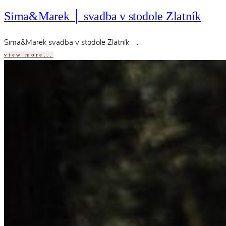
Sima&Marek │ svadba v stodole Zlatník
Sima&Marek svadba v stodole Zlatník ...
view more...