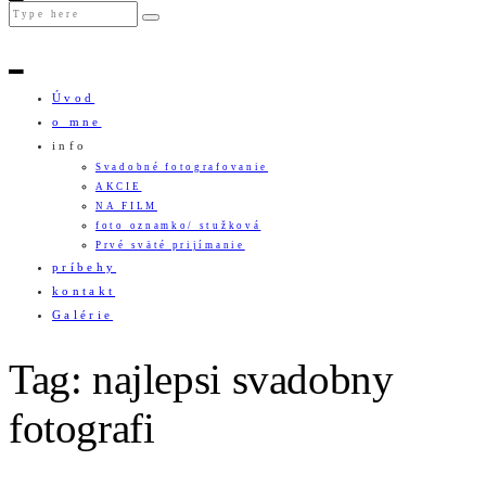
Úvod
o mne
info
Svadobné fotografovanie
AKCIE
NA FILM
foto oznamko/ stužková
Prvé sväté prijímanie
príbehy
kontakt
Galérie
Tag: najlepsi svadobny
fotografi