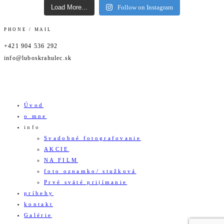
Load More...
Follow on Instagram
PHONE / MAIL
+421 904 536 292
info@luboskrahulec.sk
Úvod
o mne
info
Svadobné fotografovanie
AKCIE
NA FILM
foto oznamko/ stužková
Prvé sväté prijímanie
príbehy
kontakt
Galérie