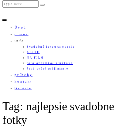
Úvod
o mne
info
Svadobné fotografovanie
AKCIE
NA FILM
foto oznamko/ stužková
Prvé sväté prijímanie
príbehy
kontakt
Galérie
Tag: najlepsie svadobne
fotky