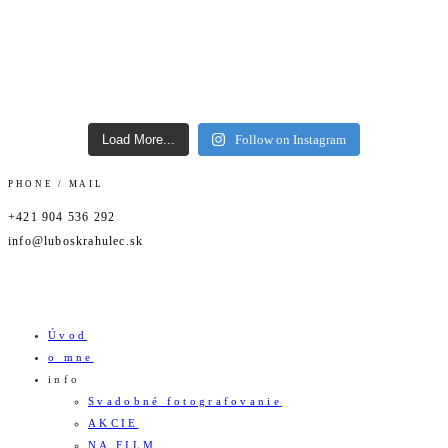
Load More...
Follow on Instagram
PHONE / MAIL
+421 904 536 292
info@luboskrahulec.sk
Úvod
o mne
info
Svadobné fotografovanie
AKCIE
NA FILM