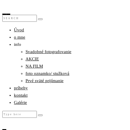
Úvod
o mne
info
Svadobné fotografovanie
AKCIE
NA FILM
foto oznamko/ stužková
Prvé sväté prijímanie
príbehy
kontakt
Galérie