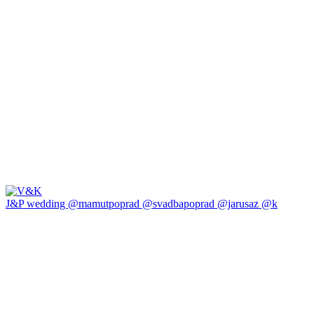
J&P wedding @mamutpoprad @svadbapoprad @jarusaz @k