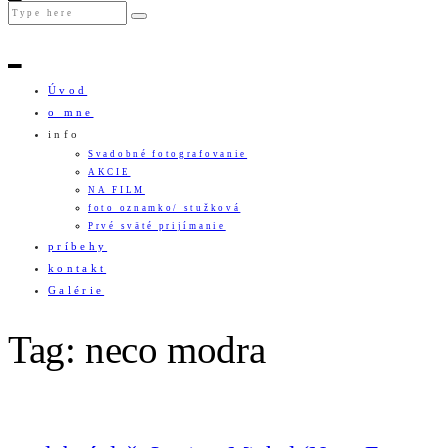
Úvod
o mne
info
Svadobné fotografovanie
AKCIE
NA FILM
foto oznamko/ stužková
Prvé sväté prijímanie
príbehy
kontakt
Galérie
Tag: neco modra