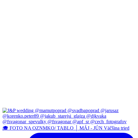
🎓 FOTO NA OZNMKO/ TABLO │ MÁJ - JÚN Väčšina tried