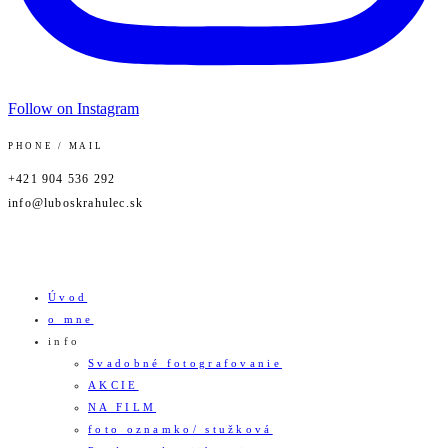
Follow on Instagram
PHONE / MAIL
+421 904 536 292
info@luboskrahulec.sk
Úvod
o mne
info
Svadobné fotografovanie
AKCIE
NA FILM
foto oznamko/ stužková