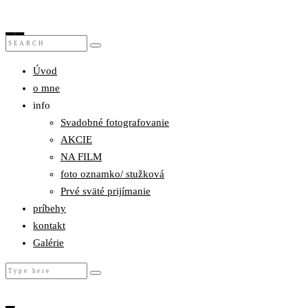
Úvod
o mne
info
Svadobné fotografovanie
AKCIE
NA FILM
foto oznamko/ stužková
Prvé sväté prijímanie
príbehy
kontakt
Galérie