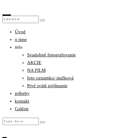
Úvod
o mne
info
Svadobné fotografovanie
AKCIE
NA FILM
foto oznamko/ stužková
Prvé sväté prijímanie
príbehy
kontakt
Galérie