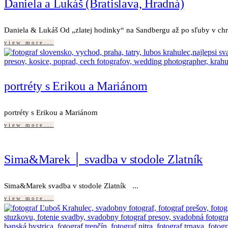
Daniela a Lukáš (Bratislava, Hradná)
Daniela & Lukáš Od „zlatej hodinky“ na Sandbergu až po sľuby v chrá
view more...
portréty s Erikou a Mariánom
portréty s Erikou a Mariánom
view more...
Sima&Marek │ svadba v stodole Zlatník
Sima&Marek svadba v stodole Zlatník ...
view more...