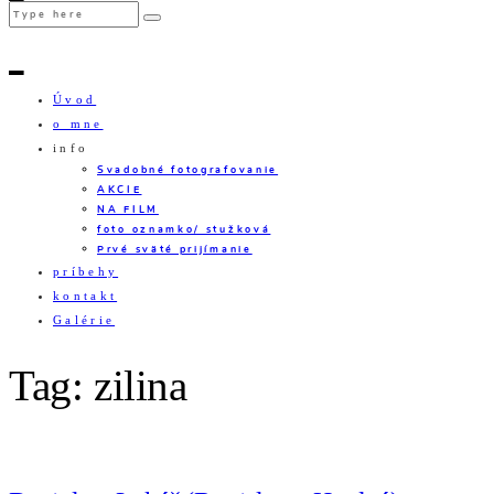
Úvod
o mne
info
Svadobné fotografovanie
AKCIE
NA FILM
foto oznamko/ stužková
Prvé sväté prijímanie
príbehy
kontakt
Galérie
Tag: zilina