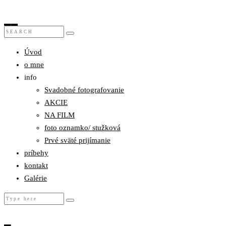
Úvod
o mne
info
Svadobné fotografovanie
AKCIE
NA FILM
foto oznamko/ stužková
Prvé sväté prijímanie
príbehy
kontakt
Galérie