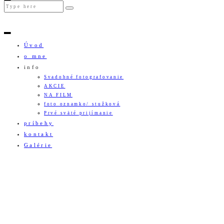
Úvod
o mne
info
Svadobné fotografovanie
AKCIE
NA FILM
foto oznamko/ stužková
Prvé sväté prijímanie
príbehy
kontakt
Galérie