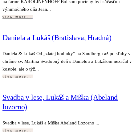
na farme KAROLINENHOFF Bol som poctený byť súčasťou
výnimočného dňa Jean...
view more...
Daniela a Lukáš (Bratislava, Hradná)
Daniela & Lukáš Od „zlatej hodinky“ na Sandbergu až po sľuby v
chráme sv. Martina Svadobný deň s Danielou a Lukášom nezačal v
kostole, ale o týž...
view more...
Svadba v lese, Lukáš a Miška (Abeland
lozorno)
Svadba v lese, Lukáš a Miška Abeland Lozorno ...
view more...