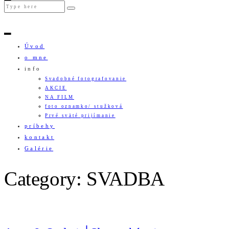
Úvod
o mne
info
Svadobné fotografovanie
AKCIE
NA FILM
foto oznamko/ stužková
Prvé sväté prijímanie
príbehy
kontakt
Galérie
Category: SVADBA