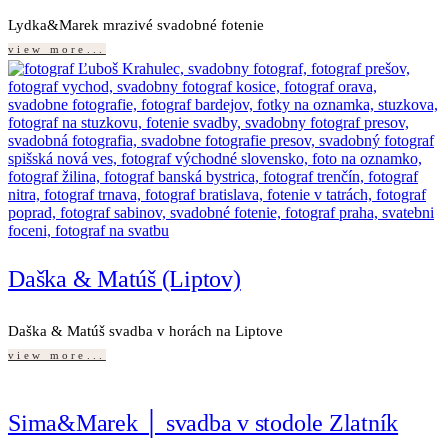
Lydka&Marek mrazivé svadobné fotenie
view more...
Daška & Matúš (Liptov)
Daška & Matúš svadba v horách na Liptove
view more...
Sima&Marek │ svadba v stodole Zlatník