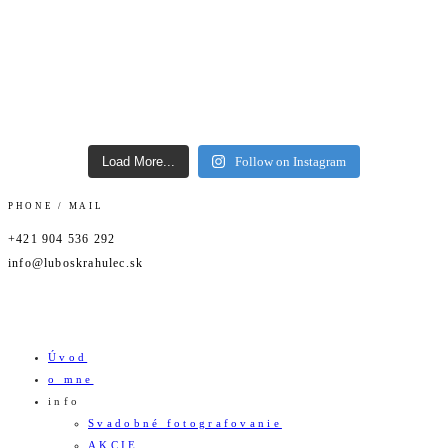
Load More...
Follow on Instagram
PHONE / MAIL
+421 904 536 292
info@luboskrahulec.sk
Úvod
o mne
info
Svadobné fotografovanie
AKCIE