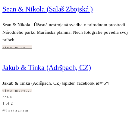
Sean & Nikola (Salaš Zbojská )
Sean & Nikola Úžasná nestrojená svadba v prírodnom prostredí
Národného parku Muránska planina. Nech fotografie povedia svoj
príbeh... ...
view more...
Jakub & Tinka (Adršpach, CZ)
Jakub & Tinka (Adršpach, CZ) [spider_facebook id="5"]
view more...
PAGE
1
of
2
@instagram