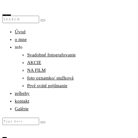
Úvod
o mne
info
Svadobné fotografovanie
AKCIE
NA FILM
foto oznamko/ stužková
Prvé sväté prijímanie
príbehy
kontakt
Galérie