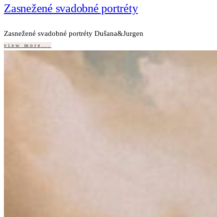
Zasnežené svadobné portréty
Zasnežené svadobné portréty Dušana&Jurgen
view more...